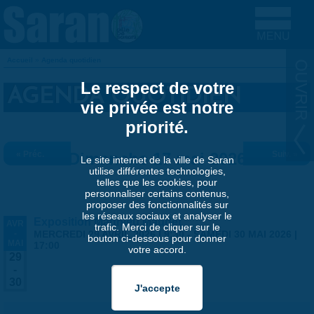
Aller au contenu principal
Accueil
»
Agenda quotidien
VOUS ÊTES ICI
Le respect de votre
AGENDA QUOTIDIEN
vie privée est notre
priorité.
« Préc.
Dimanche 17 mai 2026
Suiv. »
Le site internet de la ville de Saran
utilise différentes technologies,
telles que les cookies, pour
personnaliser certains contenus,
proposer des fonctionnalités sur
les réseaux sociaux et analyser le
Exposition Matthieu Maudet
AVR
trafic. Merci de cliquer sur le
-
MERCREDI 29 AVRIL 2026 | 9:30
-
SAMEDI 30 MAI 2026 |
bouton ci-dessous pour donner
MAI
17:00
votre accord.
29
-
30