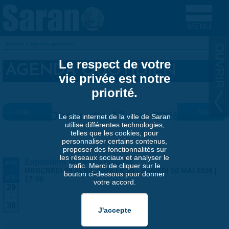
Aller au contenu principal
Accueil
»
Agenda quotidien
VOUS ÊTES ICI
Le respect de votre
AGENDA QUOTIDIEN
vie privée est notre
priorité.
« Préc.
Dimanche 17 mai 2026
Suiv. »
Le site internet de la ville de Saran
utilise différentes technologies,
telles que les cookies, pour
personnaliser certains contenus,
proposer des fonctionnalités sur
les réseaux sociaux et analyser le
Exposition Matthieu Maudet
AVR
trafic. Merci de cliquer sur le
-
MERCREDI 29 AVRIL 2026 | 9:30
-
SAMEDI 30 MAI 2026 |
bouton ci-dessous pour donner
MAI
17:00
votre accord.
29
-
30