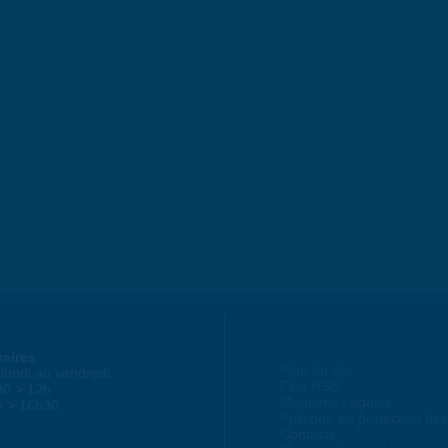
raires
Plan du site
lundi au vendredi :
Flux RSS
30 > 12h
Mentions Légales
h > 16h30
Politique de protection d
Contacts