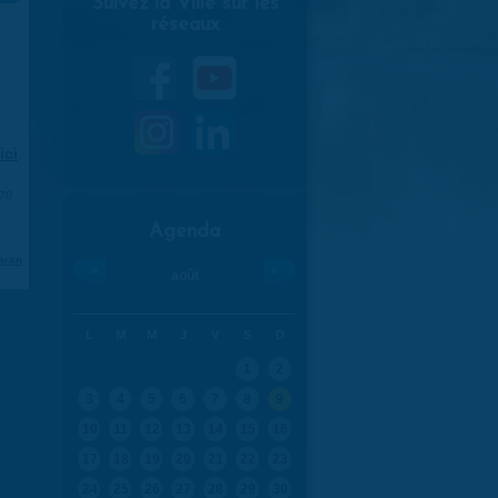
Suivez la Ville sur les
réseaux
ici
.
970
Agenda
aran
«
»
août
L
M
M
J
V
S
D
1
2
3
4
5
6
7
8
9
10
11
12
13
14
15
16
17
18
19
20
21
22
23
24
25
26
27
28
29
30