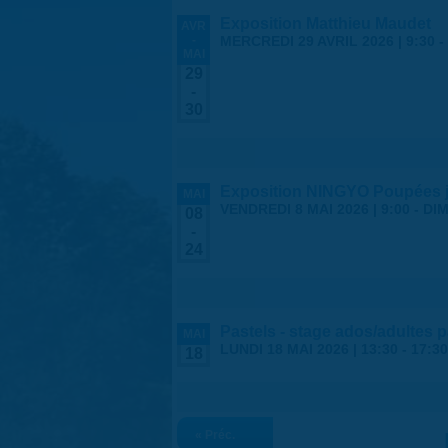
Exposition Matthieu Maudet
AVR
-
MERCREDI 29 AVRIL 2026 | 9:30
-
MAI
29
-
30
Exposition NINGYO Poupées 
MAI
VENDREDI 8 MAI 2026 | 9:00
-
DIM
08
-
24
Pastels - stage ados/adultes 
MAI
LUNDI 18 MAI 2026 |
13:30
-
17:30
18
« Préc.