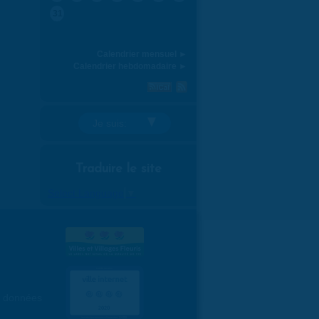
31
Calendrier mensuel ►
Calendrier hebdomadaire ►
Je suis:
Traduire le site
Select Language
▼
es données