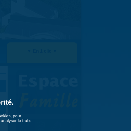
▼ En 1 clic ▼
rité.
»
cookies, pour
nalyser le trafic.