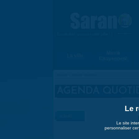
Aller au contenu principal
{ Ensemble, vivons notre ville ! }
www.saran.fr
Mairie
La ville
Citoyenneté
Accueil
»
Agenda quotidien
VOUS ÊTES ICI
AGENDA QUOTI
Le r
« Préc.
Le site inte
personnaliser cer