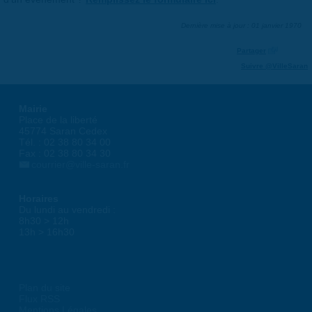
Dernière mise à jour : 01 janvier 1970
Partager
Suivre @VilleSaran
Mairie
Place de la liberté
45774 Saran Cedex
Tél. : 02 38 80 34 00
Fax : 02 38 80 34 30
courrier@ville-saran.fr
Horaires
Du lundi au vendredi :
8h30 > 12h
13h > 16h30
Plan du site
Flux RSS
Mentions Légales