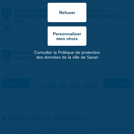
Exposition NINGYO Poupées japonaises
MAI
VENDREDI 8 MAI 2026 | 9:00
-
DIMANCHE 24 MAI 2026 |
08
9:00
-
24
Consulter la Politique de protection
Pastels - stage ados/adultes par la MLC
MAI
des données de la ville de Saran
LUNDI 18 MAI 2026 |
13:30
-
17:30
18
« Préc.
Lundi 18 mai 2026
Suiv. »
SOUMETTRE UN ÉVÉNEMENT
Associations, vous souhaitez nous faire part d'une manifestation ou
d'un événement ?
Remplissez le formulaire ici
.