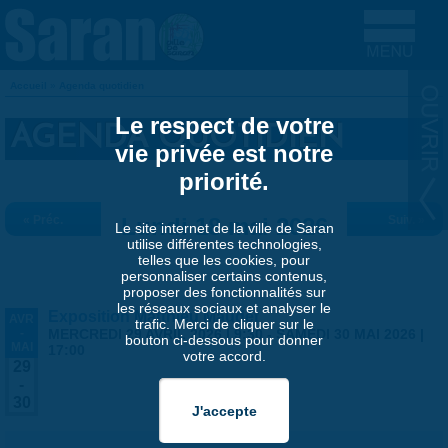
Aller au contenu principal
Accueil
»
Agenda quotidien
VOUS ÊTES ICI
Le respect de votre
AGENDA QUOTIDIEN
vie privée est notre
priorité.
« Préc.
Lundi 18 mai 2026
Suiv. »
Le site internet de la ville de Saran
utilise différentes technologies,
telles que les cookies, pour
personnaliser certains contenus,
proposer des fonctionnalités sur
les réseaux sociaux et analyser le
Exposition Matthieu Maudet
AVR
trafic. Merci de cliquer sur le
-
MERCREDI 29 AVRIL 2026 | 9:30
-
SAMEDI 30 MAI 2026 |
bouton ci-dessous pour donner
MAI
17:00
votre accord.
29
-
30