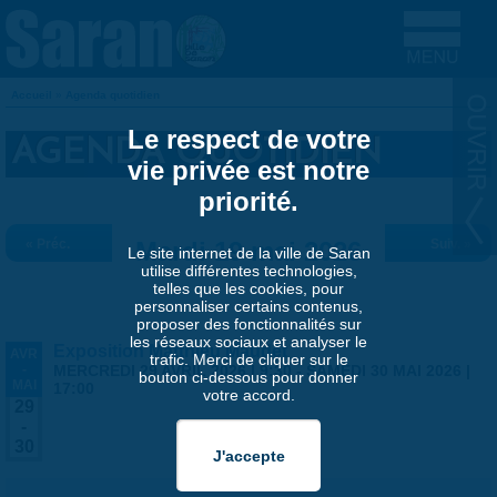
Aller au contenu principal
Accueil
»
Agenda quotidien
VOUS ÊTES ICI
Le respect de votre
AGENDA QUOTIDIEN
vie privée est notre
priorité.
« Préc.
Mardi 19 mai 2026
Suiv. »
Le site internet de la ville de Saran
utilise différentes technologies,
telles que les cookies, pour
personnaliser certains contenus,
proposer des fonctionnalités sur
les réseaux sociaux et analyser le
Exposition Matthieu Maudet
AVR
trafic. Merci de cliquer sur le
-
MERCREDI 29 AVRIL 2026 | 9:30
-
SAMEDI 30 MAI 2026 |
bouton ci-dessous pour donner
MAI
17:00
votre accord.
29
-
30