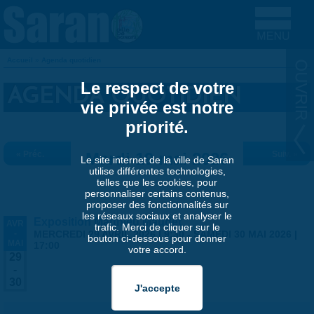
Aller au contenu principal
Accueil
»
Agenda quotidien
VOUS ÊTES ICI
Le respect de votre
AGENDA QUOTIDIEN
vie privée est notre
priorité.
« Préc.
Mardi 19 mai 2026
Suiv. »
Le site internet de la ville de Saran
utilise différentes technologies,
telles que les cookies, pour
personnaliser certains contenus,
proposer des fonctionnalités sur
les réseaux sociaux et analyser le
Exposition Matthieu Maudet
AVR
trafic. Merci de cliquer sur le
-
MERCREDI 29 AVRIL 2026 | 9:30
-
SAMEDI 30 MAI 2026 |
bouton ci-dessous pour donner
MAI
17:00
votre accord.
29
-
30