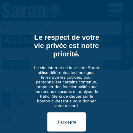
Aller au contenu principal
Accueil
»
Agenda quotidien
VOUS ÊTES ICI
Le respect de votre
AGENDA QUOTIDIEN
vie privée est notre
priorité.
« Préc.
Mardi 19 mai 2026
Suiv. »
Le site internet de la ville de Saran
utilise différentes technologies,
telles que les cookies, pour
personnaliser certains contenus,
proposer des fonctionnalités sur
les réseaux sociaux et analyser le
Exposition Matthieu Maudet
AVR
trafic. Merci de cliquer sur le
-
MERCREDI 29 AVRIL 2026 | 9:30
-
SAMEDI 30 MAI 2026 |
bouton ci-dessous pour donner
MAI
17:00
votre accord.
29
-
30