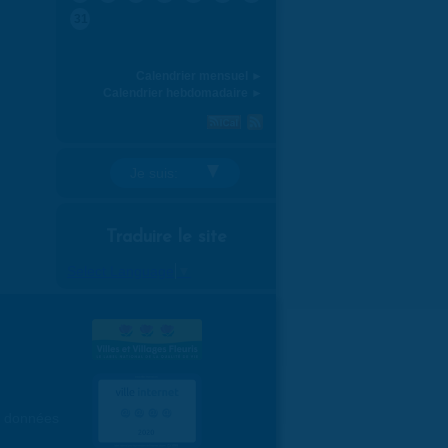
31
Calendrier mensuel ►
Calendrier hebdomadaire ►
Je suis:
Traduire le site
Select Language
▼
es données