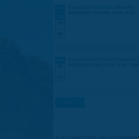
Exposition Matthieu Maudet
AVR
-
MERCREDI 29 AVRIL 2026 | 9:30
-
MAI
29
-
30
Exposition NINGYO Poupées 
MAI
VENDREDI 8 MAI 2026 | 9:00
-
DIM
08
-
24
« Préc.
SOUMETTRE UN ÉVÉNEME