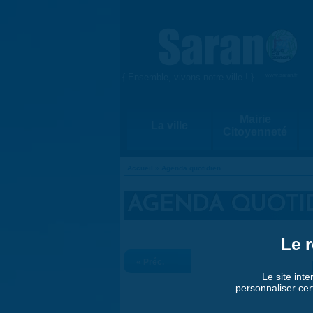
Aller au contenu principal
{ Ensemble, vivons notre ville ! }
www.saran.fr
Mairie
La ville
Citoyenneté
Accueil
»
Agenda quotidien
VOUS ÊTES ICI
AGENDA QUOTI
Le r
« Préc.
Le site inte
personnaliser cer