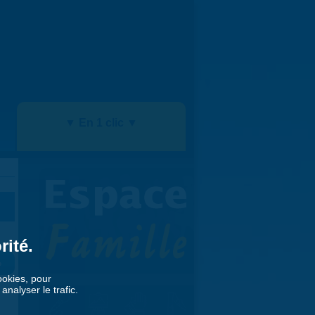
▼ En 1 clic ▼
rité.
»
cookies, pour
nalyser le trafic.