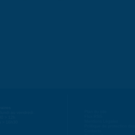
raires
Plan du site
lundi au vendredi :
Flux RSS
30 > 12h
Mentions Légales
h > 16h30
Politique de protection d
Contacts