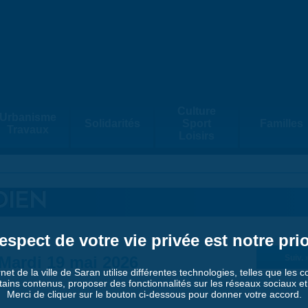
Culture
Urbanisme
Solidarités
Sport
Familles
Travaux
Loisirs
DIEN
espect de votre vie privée est notre prio
Mardi 19 mai 2026
Suiv. 
rnet de la ville de Saran utilise différentes technologies, telles que les 
tains contenus, proposer des fonctionnalités sur les réseaux sociaux et a
Merci de cliquer sur le bouton ci-dessous pour donner votre accord.