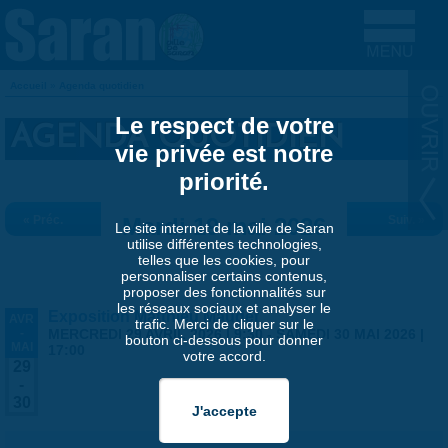
Aller au contenu principal
Accueil
»
Agenda quotidien
VOUS ÊTES ICI
Le respect de votre
AGENDA QUOTIDIEN
vie privée est notre
priorité.
« Préc.
Mardi 19 mai 2026
Suiv. »
Le site internet de la ville de Saran
utilise différentes technologies,
telles que les cookies, pour
personnaliser certains contenus,
proposer des fonctionnalités sur
les réseaux sociaux et analyser le
Exposition Matthieu Maudet
AVR
trafic. Merci de cliquer sur le
-
MERCREDI 29 AVRIL 2026 | 9:30
-
SAMEDI 30 MAI 2026 |
bouton ci-dessous pour donner
MAI
17:00
votre accord.
29
-
30