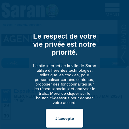
Aller au contenu principal
Accueil
»
Agenda quotidien
VOUS ÊTES ICI
Le respect de votre
AGENDA QUOTIDIEN
vie privée est notre
priorité.
« Préc.
Mardi 19 mai 2026
Suiv. »
Le site internet de la ville de Saran
utilise différentes technologies,
telles que les cookies, pour
personnaliser certains contenus,
proposer des fonctionnalités sur
les réseaux sociaux et analyser le
Exposition Matthieu Maudet
AVR
trafic. Merci de cliquer sur le
-
MERCREDI 29 AVRIL 2026 | 9:30
-
SAMEDI 30 MAI 2026 |
bouton ci-dessous pour donner
MAI
17:00
votre accord.
29
-
30