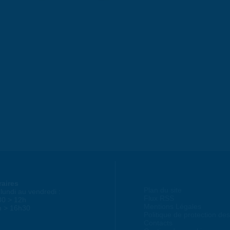
raires
Plan du site
lundi au vendredi :
Flux RSS
30 > 12h
Mentions Légales
h > 16h30
Politique de protection d
Contacts