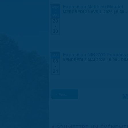
Exposition Matthieu Maudet
AVR
-
MERCREDI 29 AVRIL 2026 | 9:30
-
MAI
29
-
30
Exposition NINGYO Poupées 
MAI
VENDREDI 8 MAI 2026 | 9:00
-
DIM
08
-
24
« Préc.
M
SOUMETTRE UN ÉVÉNEME