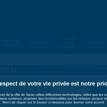
Culture
Urbanisme
Solidarités
Sport
Familles
Travaux
Loisirs
DIEN
espect de votre vie privée est notre prio
ercredi 20 mai 2026
Suiv. 
rnet de la ville de Saran utilise différentes technologies, telles que les 
tains contenus, proposer des fonctionnalités sur les réseaux sociaux et a
Merci de cliquer sur le bouton ci-dessous pour donner votre accord.