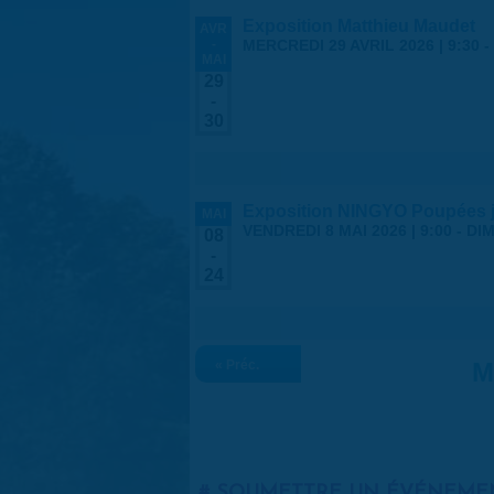
Exposition Matthieu Maudet
AVR
-
MERCREDI 29 AVRIL 2026 | 9:30
-
MAI
29
-
30
Exposition NINGYO Poupées 
MAI
VENDREDI 8 MAI 2026 | 9:00
-
DIM
08
-
24
« Préc.
M
SOUMETTRE UN ÉVÉNEME