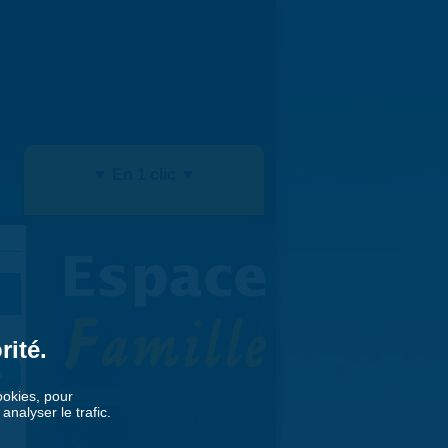
▼ En 1 clic ▼
rité.
»
cookies, pour
nalyser le trafic.