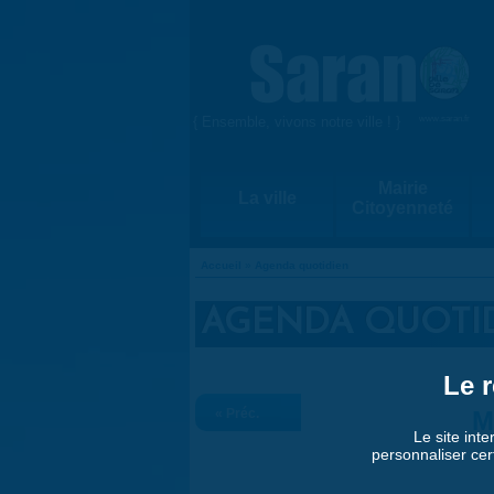
Aller au contenu principal
{ Ensemble, vivons notre ville ! }
www.saran.fr
Mairie
La ville
Citoyenneté
Accueil
»
Agenda quotidien
VOUS ÊTES ICI
AGENDA QUOTI
Le r
« Préc.
M
Le site inte
personnaliser cer