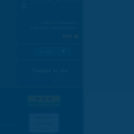
31
Calendrier mensuel ►
Calendrier hebdomadaire ►
Je suis:
Traduire le site
Select Language
▼
es données