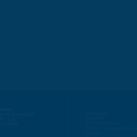
raires
Plan du site
lundi au vendredi :
Flux RSS
30 > 12h
Mentions Légales
h > 16h30
Politique de protection d
Contacts