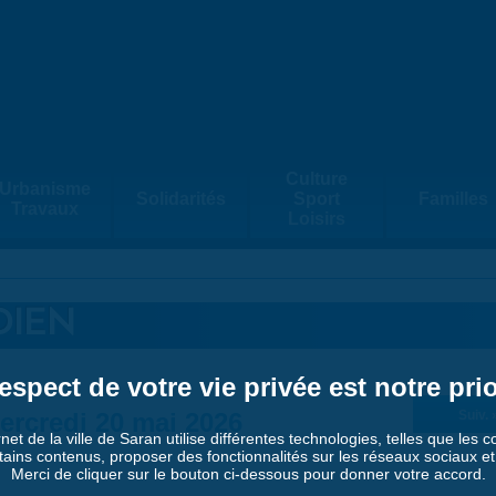
Culture
Urbanisme
Solidarités
Sport
Familles
Travaux
Loisirs
DIEN
espect de votre vie privée est notre prio
ercredi 20 mai 2026
Suiv. 
rnet de la ville de Saran utilise différentes technologies, telles que les 
tains contenus, proposer des fonctionnalités sur les réseaux sociaux et a
Merci de cliquer sur le bouton ci-dessous pour donner votre accord.