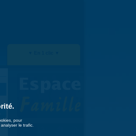
▼ En 1 clic ▼
rité.
»
cookies, pour
nalyser le trafic.