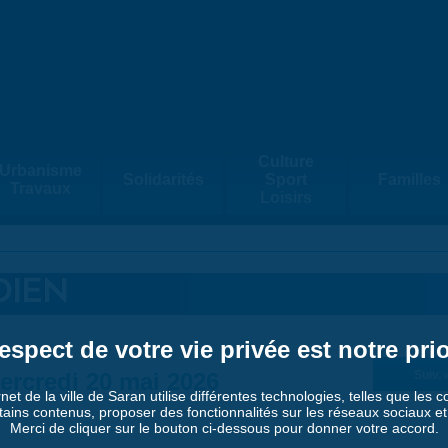
Culture
Urbanisme
Solidarités
Sport
Familles
Travaux
Loisirs
DIEN
espect de votre vie privée est notre prio
ercredi 20 mai 2026
Suiv. 
rnet de la ville de Saran utilise différentes technologies, telles que les 
tains contenus, proposer des fonctionnalités sur les réseaux sociaux et a
Merci de cliquer sur le bouton ci-dessous pour donner votre accord.