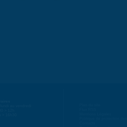
raires
Plan du site
lundi au vendredi :
Flux RSS
30 > 12h
Mentions Légales
h > 16h30
Politique de protection d
Contacts