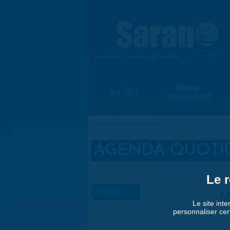
Aller au contenu principal
{ Ensemble, vivons notre ville ! }
www.saran.fr
Mairie
La ville
Citoyenneté
Accueil
»
Agenda quotidien
VOUS ÊTES ICI
AGENDA QUOTI
Le r
« Préc.
M
Le site inte
personnaliser cer