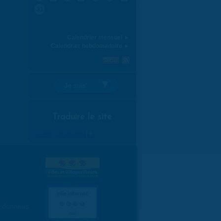
31
Calendrier mensuel ►
Calendrier hebdomadaire ►
Je suis:
Traduire le site
Select Language
▼
es données