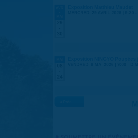
Exposition Matthieu Maudet
AVR
-
MERCREDI 29 AVRIL 2026 | 9:30
-
MAI
29
-
30
Exposition NINGYO Poupées 
MAI
VENDREDI 8 MAI 2026 | 9:00
-
DIM
08
-
24
« Préc.
M
SOUMETTRE UN ÉVÉNEME