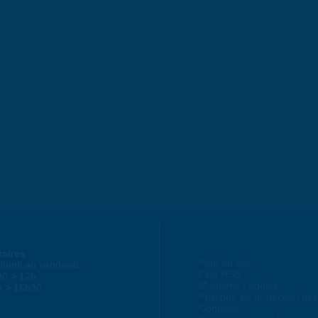
raires
Plan du site
lundi au vendredi :
Flux RSS
30 > 12h
Mentions Légales
h > 16h30
Politique de protection d
Contacts