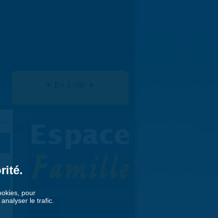
▼ En 1 clic ▼
rité.
»
cookies, pour
nalyser le trafic.