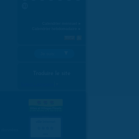
31
Calendrier mensuel ►
Calendrier hebdomadaire ►
Je suis:
Traduire le site
Select Language
▼
es données