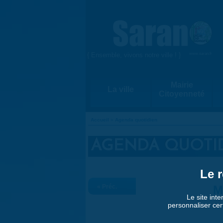
Aller au contenu principal
{ Ensemble, vivons notre ville ! }
www.saran.fr
Mairie
La ville
Citoyenneté
Accueil
»
Agenda quotidien
VOUS ÊTES ICI
AGENDA QUOTI
Le r
« Préc.
M
Le site inte
personnaliser cer