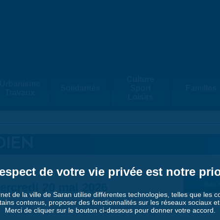
Culture
Urbanisme
Solidarités
Sport
Familles
Travaux
Loisirs
DIEN
espect de votre vie privée est notre prio
ercredi 20 mai 2026
Suiv. 
rnet de la ville de Saran utilise différentes technologies, telles que les 
tains contenus, proposer des fonctionnalités sur les réseaux sociaux et a
Merci de cliquer sur le bouton ci-dessous pour donner votre accord.