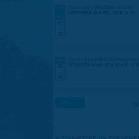
Exposition Matthieu Maudet
AVR
-
MERCREDI 29 AVRIL 2026 | 9:30
-
MAI
29
-
30
Exposition NINGYO Poupées 
MAI
VENDREDI 8 MAI 2026 | 9:00
-
DIM
08
-
24
« Préc.
M
SOUMETTRE UN ÉVÉNEME