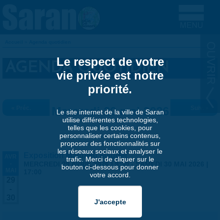
Aller au contenu principal
Accueil
»
Agenda quotidien
VOUS ÊTES ICI
Le respect de votre
AGENDA QUOTIDIEN
vie privée est notre
priorité.
« Préc.
Mercredi 20 mai 2026
Suiv. »
Le site internet de la ville de Saran
utilise différentes technologies,
telles que les cookies, pour
personnaliser certains contenus,
proposer des fonctionnalités sur
les réseaux sociaux et analyser le
Exposition Matthieu Maudet
AVR
trafic. Merci de cliquer sur le
-
MERCREDI 29 AVRIL 2026 | 9:30
-
SAMEDI 30 MAI 2026 |
bouton ci-dessous pour donner
MAI
17:00
votre accord.
29
-
30