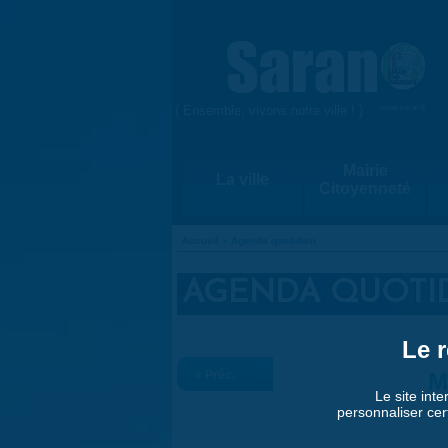
Aller au contenu principal
{ Ensemble, vivons notre ville ! }
www.saran.fr
Mairie
La ville
Citoyenneté
Accueil
»
Agenda quotidien
VOUS ÊTES ICI
AGENDA QUOTI
Le r
« Préc.
M
Le site inte
personnaliser cer