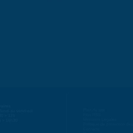
raires
Plan du site
lundi au vendredi :
Flux RSS
30 > 12h
Mentions Légales
h > 16h30
Politique de protection d
Contacts