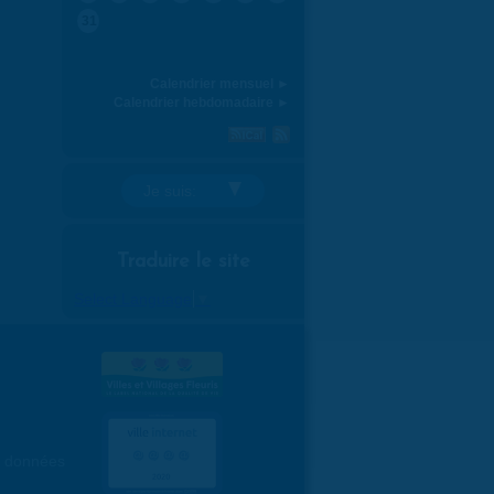
31
Calendrier mensuel ►
Calendrier hebdomadaire ►
Je suis:
Traduire le site
Select Language
▼
es données