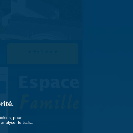
▼ En 1 clic ▼
rité.
»
cookies, pour
nalyser le trafic.