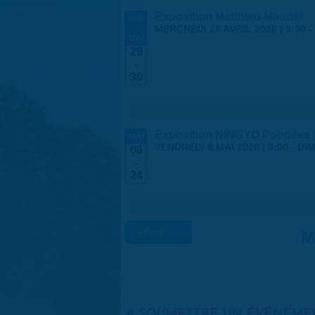
Exposition Matthieu Maudet
AVR
-
MERCREDI 29 AVRIL 2026 | 9:30
-
MAI
29
-
30
Exposition NINGYO Poupées 
MAI
VENDREDI 8 MAI 2026 | 9:00
-
DIM
08
-
24
« Préc.
M
SOUMETTRE UN ÉVÉNEME