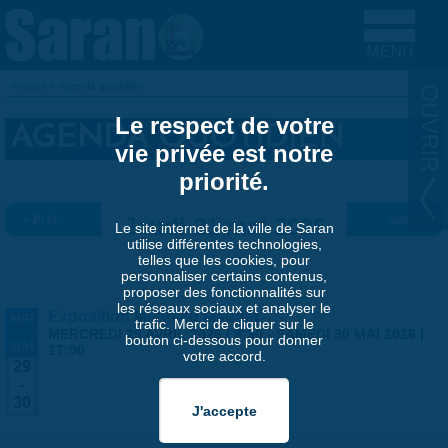
Aller au contenu principal
Accueil
»
Agenda quotidien
VOUS ÊTES ICI
Le respect de votre
AGENDA QUOTIDIEN
vie privée est notre
priorité.
« Préc.
Jeudi 21 mai 2026
Suiv. »
Le site internet de la ville de Saran
utilise différentes technologies,
telles que les cookies, pour
personnaliser certains contenus,
proposer des fonctionnalités sur
les réseaux sociaux et analyser le
Exposition Matthieu Maudet
AVR
trafic. Merci de cliquer sur le
-
MERCREDI 29 AVRIL 2026 | 9:30
-
SAMEDI 30 MAI 2026 |
bouton ci-dessous pour donner
MAI
17:00
votre accord.
29
-
30