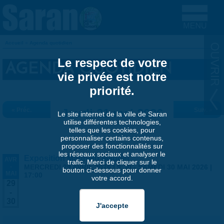
Aller au contenu principal
Accueil
»
Agenda quotidien
VOUS ÊTES ICI
Le respect de votre
AGENDA QUOTIDIEN
vie privée est notre
priorité.
« Préc.
Jeudi 21 mai 2026
Suiv. »
Le site internet de la ville de Saran
utilise différentes technologies,
telles que les cookies, pour
personnaliser certains contenus,
proposer des fonctionnalités sur
les réseaux sociaux et analyser le
Exposition Matthieu Maudet
AVR
trafic. Merci de cliquer sur le
-
MERCREDI 29 AVRIL 2026 | 9:30
-
SAMEDI 30 MAI 2026 |
bouton ci-dessous pour donner
MAI
17:00
votre accord.
29
-
30