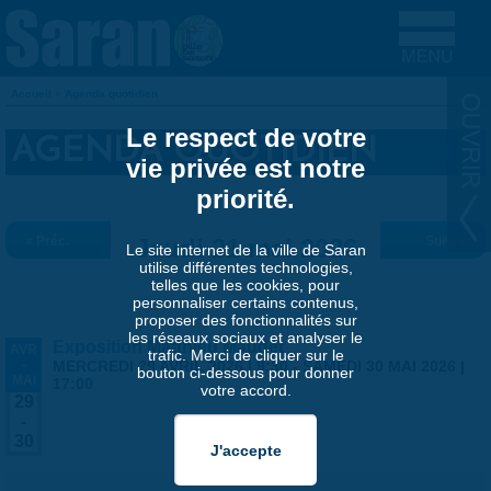
Aller au contenu principal
Accueil
»
Agenda quotidien
VOUS ÊTES ICI
Le respect de votre
AGENDA QUOTIDIEN
vie privée est notre
priorité.
« Préc.
Jeudi 21 mai 2026
Suiv. »
Le site internet de la ville de Saran
utilise différentes technologies,
telles que les cookies, pour
personnaliser certains contenus,
proposer des fonctionnalités sur
les réseaux sociaux et analyser le
Exposition Matthieu Maudet
AVR
trafic. Merci de cliquer sur le
-
MERCREDI 29 AVRIL 2026 | 9:30
-
SAMEDI 30 MAI 2026 |
bouton ci-dessous pour donner
MAI
17:00
votre accord.
29
-
30