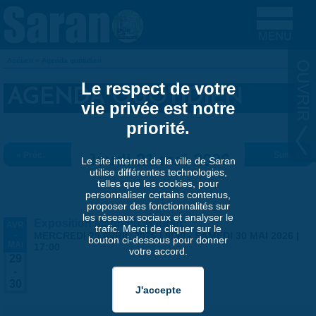
Aller au contenu principal
Accueil
»
Agenda quotidien
VOUS ÊTES ICI
Le respect de votre
AGENDA QUOTIDIEN
vie privée est notre
priorité.
« Préc.
Jeudi 21 mai 2026
Suiv. »
Le site internet de la ville de Saran
utilise différentes technologies,
telles que les cookies, pour
personnaliser certains contenus,
proposer des fonctionnalités sur
les réseaux sociaux et analyser le
Exposition Matthieu Maudet
AVR
trafic. Merci de cliquer sur le
-
MERCREDI 29 AVRIL 2026 | 9:30
-
SAMEDI 30 MAI 2026 |
bouton ci-dessous pour donner
MAI
17:00
votre accord.
29
-
30