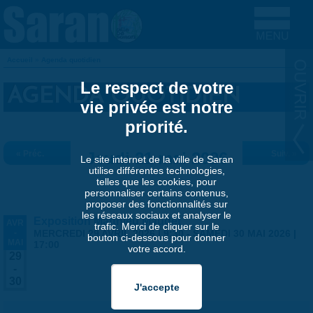
Aller au contenu principal
Accueil
»
Agenda quotidien
VOUS ÊTES ICI
Le respect de votre
AGENDA QUOTIDIEN
vie privée est notre
priorité.
« Préc.
Jeudi 21 mai 2026
Suiv. »
Le site internet de la ville de Saran
utilise différentes technologies,
telles que les cookies, pour
personnaliser certains contenus,
proposer des fonctionnalités sur
les réseaux sociaux et analyser le
Exposition Matthieu Maudet
AVR
trafic. Merci de cliquer sur le
-
MERCREDI 29 AVRIL 2026 | 9:30
-
SAMEDI 30 MAI 2026 |
bouton ci-dessous pour donner
MAI
17:00
votre accord.
29
-
30