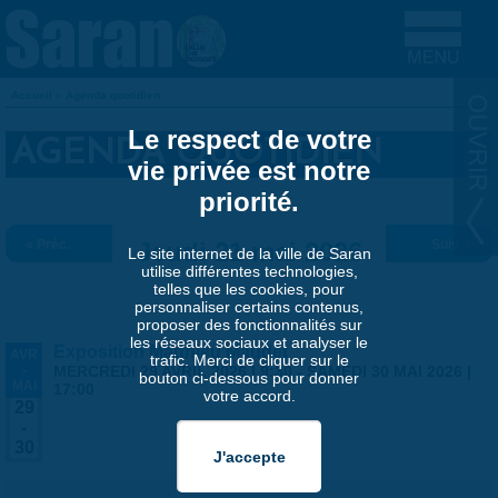
Aller au contenu principal
Accueil
»
Agenda quotidien
VOUS ÊTES ICI
Le respect de votre
AGENDA QUOTIDIEN
vie privée est notre
priorité.
« Préc.
Jeudi 21 mai 2026
Suiv. »
Le site internet de la ville de Saran
utilise différentes technologies,
telles que les cookies, pour
personnaliser certains contenus,
proposer des fonctionnalités sur
les réseaux sociaux et analyser le
Exposition Matthieu Maudet
AVR
trafic. Merci de cliquer sur le
-
MERCREDI 29 AVRIL 2026 | 9:30
-
SAMEDI 30 MAI 2026 |
bouton ci-dessous pour donner
MAI
17:00
votre accord.
29
-
30