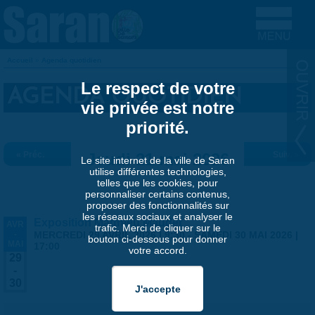
Aller au contenu principal
Accueil
»
Agenda quotidien
VOUS ÊTES ICI
Le respect de votre
AGENDA QUOTIDIEN
vie privée est notre
priorité.
« Préc.
Jeudi 21 mai 2026
Suiv. »
Le site internet de la ville de Saran
utilise différentes technologies,
telles que les cookies, pour
personnaliser certains contenus,
proposer des fonctionnalités sur
les réseaux sociaux et analyser le
Exposition Matthieu Maudet
AVR
trafic. Merci de cliquer sur le
-
MERCREDI 29 AVRIL 2026 | 9:30
-
SAMEDI 30 MAI 2026 |
bouton ci-dessous pour donner
MAI
17:00
votre accord.
29
-
30