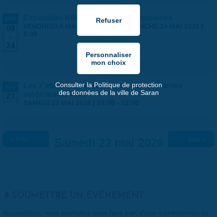
Exposition NINGYO Poupées japonaises
MAI
VENDREDI 8 MAI 2026 | 9:00
-
DIMANCHE 24 MAI 2026 |
08
9:00
-
24
Consulter la Politique de protection
Les z'ateliers de la Bouturothèque - Plantes
MAI
des données de la ville de Saran
médicinales Vol.3
23
SAMEDI 23 MAI 2026 |
10:00
-
12:00
« Préc.
Samedi 23 mai 2026
Suiv. »
SOUMETTRE UN ÉVÉNEMENT
Associations, vous souhaitez nous faire part d'une manifestation ou