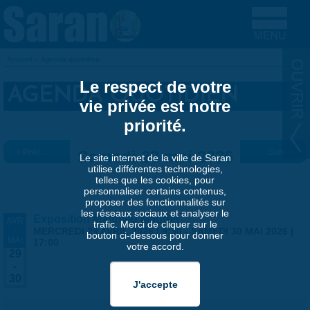
Aller au contenu principal
Accueil
»
Agenda quotidien
VOUS ÊTES ICI
Le respect de votre
AGENDA QUOTIDIEN
vie privée est notre
priorité.
« Préc.
Samedi 23 mai 2026
Suiv. »
Le site internet de la ville de Saran
utilise différentes technologies,
telles que les cookies, pour
personnaliser certains contenus,
proposer des fonctionnalités sur
les réseaux sociaux et analyser le
Exposition Matthieu Maudet
AVR
trafic. Merci de cliquer sur le
-
MERCREDI 29 AVRIL 2026 | 9:30
-
SAMEDI 30 MAI 2026 |
bouton ci-dessous pour donner
MAI
17:00
votre accord.
29
-
30