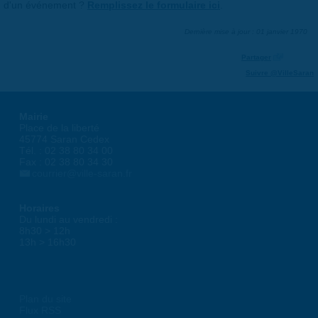
d'un événement ?
Remplissez le formulaire ici
.
Dernière mise à jour : 01 janvier 1970
Partager
Suivre @VilleSaran
Mairie
Place de la liberté
45774 Saran Cedex
Tél. : 02 38 80 34 00
Fax : 02 38 80 34 30
courrier@ville-saran.fr
Horaires
Du lundi au vendredi :
8h30 > 12h
13h > 16h30
Plan du site
Flux RSS