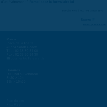
d'un événement ?
Remplissez le formulaire ici
.
Dernière mise à jour : 01 janvier 1970
Partager
Suivre @VilleSaran
Mairie
Place de la liberté
45774 Saran Cedex
Tél. : 02 38 80 34 00
Fax : 02 38 80 34 30
courrier@ville-saran.fr
Horaires
Du lundi au vendredi :
8h30 > 12h
13h > 16h30
Plan du site
Flux RSS