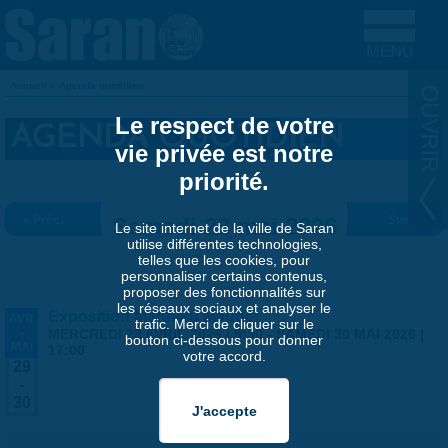
Aller au contenu principal
Accueil
»
Agenda quotidien
VOUS ÊTES ICI
Le respect de votre
AGENDA QUOTIDIEN
vie privée est notre
priorité.
« Préc.
Samedi 23 mai 2026
Suiv. »
Le site internet de la ville de Saran
utilise différentes technologies,
telles que les cookies, pour
personnaliser certains contenus,
proposer des fonctionnalités sur
les réseaux sociaux et analyser le
Exposition Matthieu Maudet
AVR
trafic. Merci de cliquer sur le
-
MERCREDI 29 AVRIL 2026 | 9:30
-
SAMEDI 30 MAI 2026 |
bouton ci-dessous pour donner
MAI
17:00
votre accord.
29
-
30