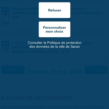
Exposition NINGYO Poupées japonaises
MAI
VENDREDI 8 MAI 2026 | 9:00
-
DIMANCHE 24 MAI 2026 |
08
9:00
-
24
Consulter la Politique de protection
Les z'ateliers de la Bouturothèque - Plantes
MAI
des données de la ville de Saran
médicinales Vol.3
23
SAMEDI 23 MAI 2026 |
10:00
-
12:00
« Préc.
Samedi 23 mai 2026
Suiv. »
SOUMETTRE UN ÉVÉNEMENT
Associations, vous souhaitez nous faire part d'une manifestation ou