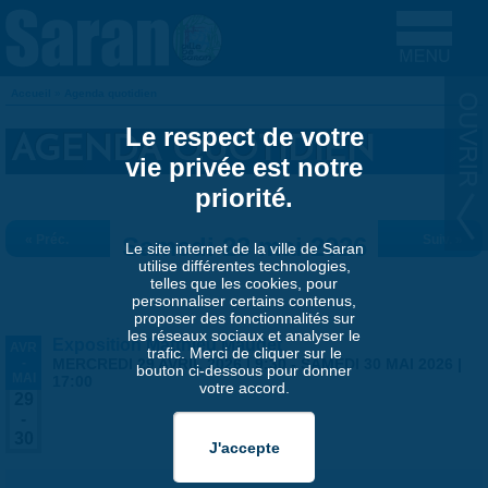
Aller au contenu principal
Accueil
»
Agenda quotidien
VOUS ÊTES ICI
Le respect de votre
AGENDA QUOTIDIEN
vie privée est notre
priorité.
« Préc.
Samedi 23 mai 2026
Suiv. »
Le site internet de la ville de Saran
utilise différentes technologies,
telles que les cookies, pour
personnaliser certains contenus,
proposer des fonctionnalités sur
les réseaux sociaux et analyser le
Exposition Matthieu Maudet
AVR
trafic. Merci de cliquer sur le
-
MERCREDI 29 AVRIL 2026 | 9:30
-
SAMEDI 30 MAI 2026 |
bouton ci-dessous pour donner
MAI
17:00
votre accord.
29
-
30