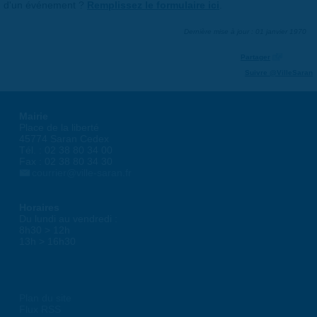
d'un événement ?
Remplissez le formulaire ici
.
Dernière mise à jour : 01 janvier 1970
Partager
Suivre @VilleSaran
Mairie
Place de la liberté
45774 Saran Cedex
Tél. : 02 38 80 34 00
Fax : 02 38 80 34 30
courrier@ville-saran.fr
Horaires
Du lundi au vendredi :
8h30 > 12h
13h > 16h30
Plan du site
Flux RSS