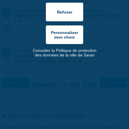
Exposition NINGYO Poupées japonaises
MAI
VENDREDI 8 MAI 2026 | 9:00
-
DIMANCHE 24 MAI 2026 |
08
9:00
-
24
Consulter la Politique de protection
Les z'ateliers de la Bouturothèque - Plantes
MAI
des données de la ville de Saran
médicinales Vol.3
23
SAMEDI 23 MAI 2026 |
10:00
-
12:00
« Préc.
Samedi 23 mai 2026
Suiv. »
SOUMETTRE UN ÉVÉNEMENT
Associations, vous souhaitez nous faire part d'une manifestation ou