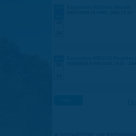
Exposition Matthieu Maudet
AVR
-
MERCREDI 29 AVRIL 2026 | 9:30
-
MAI
29
-
30
Exposition NINGYO Poupées 
MAI
VENDREDI 8 MAI 2026 | 9:00
-
DIM
08
-
24
« Préc.
Di
SOUMETTRE UN ÉVÉNEME