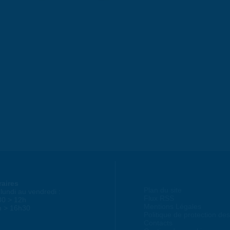
raires
Plan du site
lundi au vendredi :
Flux RSS
30 > 12h
Mentions Légales
h > 16h30
Politique de protection d
Contacts