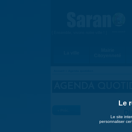
Aller au contenu principal
{ Ensemble, vivons notre ville ! }
www.saran.fr
Mairie
La ville
Citoyenneté
Accueil
»
Agenda quotidien
VOUS ÊTES ICI
AGENDA QUOTI
Le r
« Préc.
Di
Le site inte
personnaliser cer