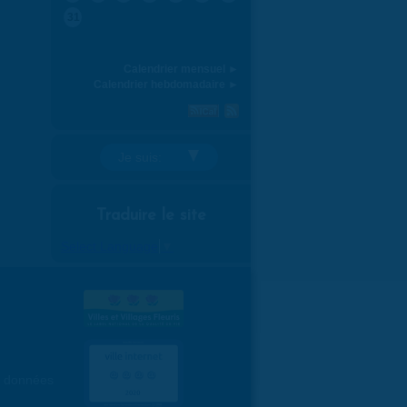
31
Calendrier mensuel ►
Calendrier hebdomadaire ►
Je suis:
Traduire le site
Select Language
▼
es données