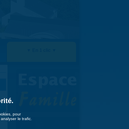
▼ En 1 clic ▼
rité.
»
cookies, pour
nalyser le trafic.