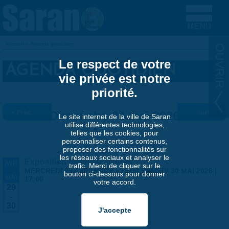
Aller au contenu principal
Accueil
»
Agenda quotidien
VOUS ÊTES ICI
Le respect de votre
AGENDA QUOTIDIEN
vie privée est notre
priorité.
« Préc.
Dimanche 24 mai 2026
Suiv. »
Le site internet de la ville de Saran
utilise différentes technologies,
telles que les cookies, pour
personnaliser certains contenus,
proposer des fonctionnalités sur
les réseaux sociaux et analyser le
Exposition Matthieu Maudet
AVR
trafic. Merci de cliquer sur le
-
MERCREDI 29 AVRIL 2026 | 9:30
-
SAMEDI 30 MAI 2026 |
bouton ci-dessous pour donner
MAI
17:00
votre accord.
29
-
30