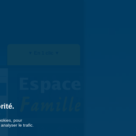
▼ En 1 clic ▼
rité.
»
cookies, pour
nalyser le trafic.