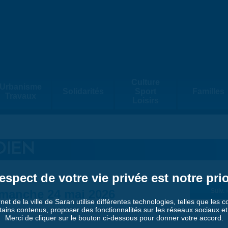
Culture
Urbanisme
Solidarités
Sport
Familles
Travaux
Loisirs
DIEN
espect de votre vie privée est notre prio
manche 24 mai 2026
Suiv. 
rnet de la ville de Saran utilise différentes technologies, telles que les 
tains contenus, proposer des fonctionnalités sur les réseaux sociaux et a
Merci de cliquer sur le bouton ci-dessous pour donner votre accord.