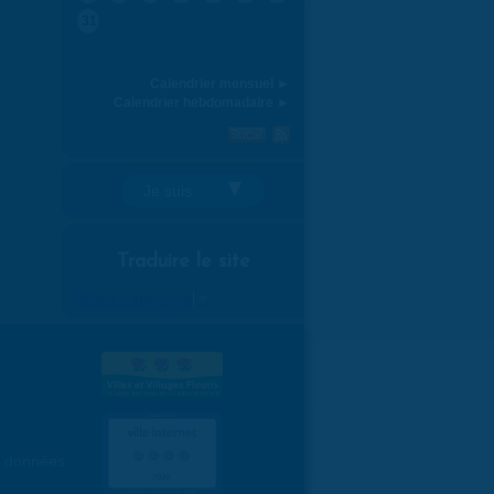
31
Calendrier mensuel ►
Calendrier hebdomadaire ►
Je suis:
Traduire le site
Select Language
▼
es données