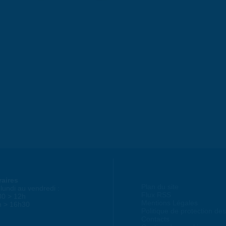
raires
Plan du site
lundi au vendredi :
Flux RSS
30 > 12h
Mentions Légales
h > 16h30
Politique de protection d
Contacts