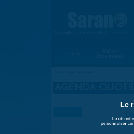
Aller au contenu principal
{ Ensemble, vivons notre ville ! }
www.saran.fr
Mairie
La ville
Citoyenneté
Accueil
»
Agenda quotidien
VOUS ÊTES ICI
AGENDA QUOTI
Le r
« Préc.
Di
Le site inte
personnaliser cer