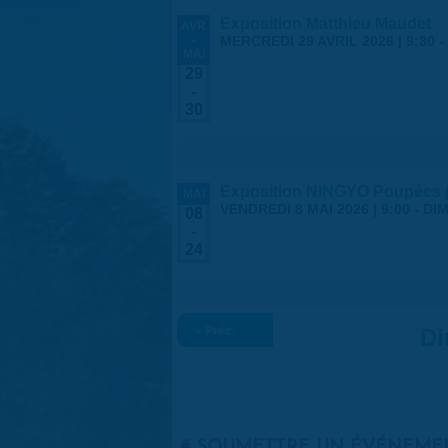
Exposition Matthieu Maudet
AVR
-
MERCREDI 29 AVRIL 2026 | 9:30
-
MAI
29
-
30
Exposition NINGYO Poupées 
MAI
VENDREDI 8 MAI 2026 | 9:00
-
DIM
08
-
24
« Préc.
Di
SOUMETTRE UN ÉVÉNEME