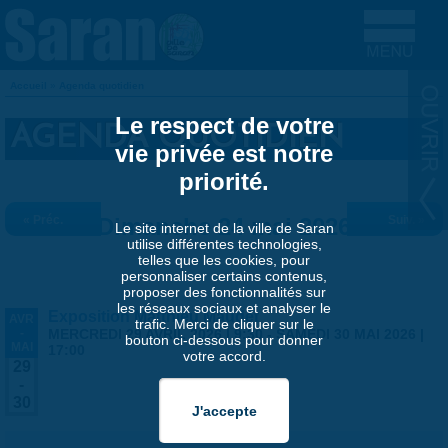
Aller au contenu principal
Accueil
»
Agenda quotidien
VOUS ÊTES ICI
Le respect de votre
AGENDA QUOTIDIEN
vie privée est notre
priorité.
« Préc.
Dimanche 24 mai 2026
Suiv. »
Le site internet de la ville de Saran
utilise différentes technologies,
telles que les cookies, pour
personnaliser certains contenus,
proposer des fonctionnalités sur
les réseaux sociaux et analyser le
Exposition Matthieu Maudet
AVR
trafic. Merci de cliquer sur le
-
MERCREDI 29 AVRIL 2026 | 9:30
-
SAMEDI 30 MAI 2026 |
bouton ci-dessous pour donner
MAI
17:00
votre accord.
29
-
30