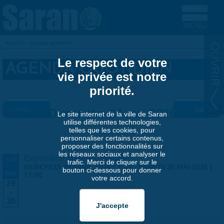
Aller au contenu principal
Accueil
»
Agenda quotidien
VOUS ÊTES ICI
Le respect de votre
AGENDA QUOTIDIEN
vie privée est notre
priorité.
« Préc.
Dimanche 24 mai 2026
Suiv. »
Le site internet de la ville de Saran
utilise différentes technologies,
telles que les cookies, pour
personnaliser certains contenus,
proposer des fonctionnalités sur
les réseaux sociaux et analyser le
Exposition Matthieu Maudet
AVR
trafic. Merci de cliquer sur le
-
MERCREDI 29 AVRIL 2026 | 9:30
-
SAMEDI 30 MAI 2026 |
bouton ci-dessous pour donner
MAI
17:00
votre accord.
29
-
30