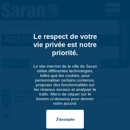
Aller au contenu principal
Accueil
»
Agenda quotidien
VOUS ÊTES ICI
Le respect de votre
AGENDA QUOTIDIEN
vie privée est notre
priorité.
« Préc.
Lundi 25 mai 2026
Suiv. »
Le site internet de la ville de Saran
utilise différentes technologies,
telles que les cookies, pour
personnaliser certains contenus,
proposer des fonctionnalités sur
les réseaux sociaux et analyser le
Exposition Matthieu Maudet
AVR
trafic. Merci de cliquer sur le
-
MERCREDI 29 AVRIL 2026 | 9:30
-
SAMEDI 30 MAI 2026 |
bouton ci-dessous pour donner
MAI
17:00
votre accord.
29
-
30