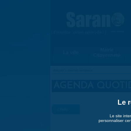
Aller au contenu principal
{ Ensemble, vivons notre ville ! }
www.saran.fr
Mairie
La ville
Citoyenneté
Accueil
»
Agenda quotidien
VOUS ÊTES ICI
AGENDA QUOTI
Le r
« Préc.
Le site inte
personnaliser cer