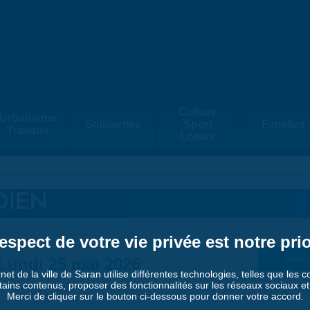
Culture
Urbanisme
Solidarités
Sport
Familles
Travaux
Loisirs
DIEN
espect de votre vie privée est notre prio
Lundi 25 mai 2026
Suiv. 
rnet de la ville de Saran utilise différentes technologies, telles que les 
tains contenus, proposer des fonctionnalités sur les réseaux sociaux et a
Merci de cliquer sur le bouton ci-dessous pour donner votre accord.