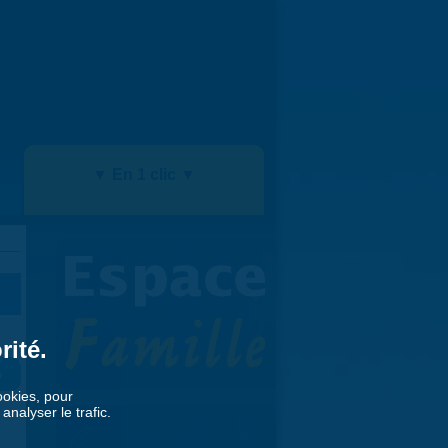
▼ En 1 clic ▼
rité.
»
cookies, pour
nalyser le trafic.