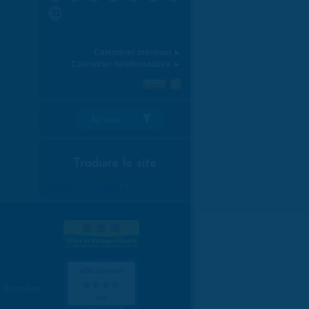
31
Calendrier mensuel ►
Calendrier hebdomadaire ►
Je suis:
Traduire le site
Select Language
▼
es données