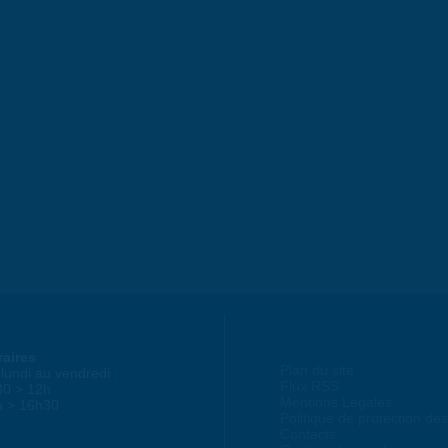
raires
Plan du site
lundi au vendredi :
Flux RSS
30 > 12h
Mentions Légales
h > 16h30
Politique de protection d
Contacts