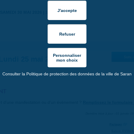
SAMEDI 30 MAI 2026 | 17:00
Lundi 25 mai 2026
Suiv. 
Consulter la Politique de protection des données de la ville de Saran
NT
art d'une manifestation ou d'un événement ?
Remplissez le formulaire 
Dernière mise à jour : 01 janvier 1
Partager
Suivre @VilleS