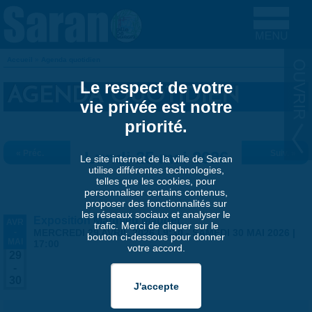
Aller au contenu principal
Accueil
»
Agenda quotidien
VOUS ÊTES ICI
Le respect de votre
AGENDA QUOTIDIEN
vie privée est notre
priorité.
« Préc.
Lundi 25 mai 2026
Suiv. »
Le site internet de la ville de Saran
utilise différentes technologies,
telles que les cookies, pour
personnaliser certains contenus,
proposer des fonctionnalités sur
les réseaux sociaux et analyser le
Exposition Matthieu Maudet
AVR
trafic. Merci de cliquer sur le
-
MERCREDI 29 AVRIL 2026 | 9:30
-
SAMEDI 30 MAI 2026 |
bouton ci-dessous pour donner
MAI
17:00
votre accord.
29
-
30