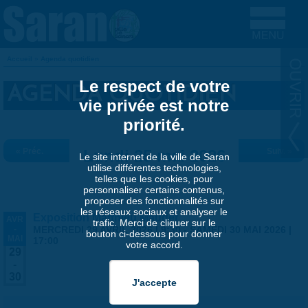
Aller au contenu principal
Accueil
»
Agenda quotidien
VOUS ÊTES ICI
Le respect de votre
AGENDA QUOTIDIEN
vie privée est notre
priorité.
« Préc.
Lundi 25 mai 2026
Suiv. »
Le site internet de la ville de Saran
utilise différentes technologies,
telles que les cookies, pour
personnaliser certains contenus,
proposer des fonctionnalités sur
les réseaux sociaux et analyser le
Exposition Matthieu Maudet
AVR
trafic. Merci de cliquer sur le
-
MERCREDI 29 AVRIL 2026 | 9:30
-
SAMEDI 30 MAI 2026 |
bouton ci-dessous pour donner
MAI
17:00
votre accord.
29
-
30