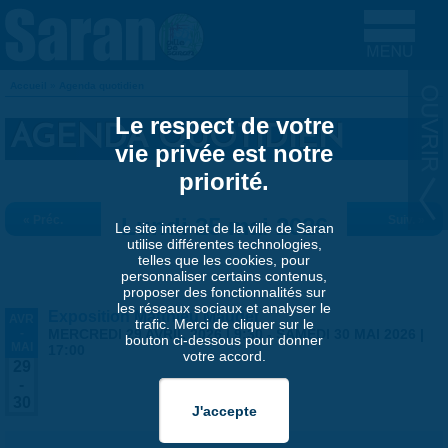
Aller au contenu principal
Accueil
»
Agenda quotidien
VOUS ÊTES ICI
Le respect de votre
AGENDA QUOTIDIEN
vie privée est notre
priorité.
« Préc.
Lundi 25 mai 2026
Suiv. »
Le site internet de la ville de Saran
utilise différentes technologies,
telles que les cookies, pour
personnaliser certains contenus,
proposer des fonctionnalités sur
les réseaux sociaux et analyser le
Exposition Matthieu Maudet
AVR
trafic. Merci de cliquer sur le
-
MERCREDI 29 AVRIL 2026 | 9:30
-
SAMEDI 30 MAI 2026 |
bouton ci-dessous pour donner
MAI
17:00
votre accord.
29
-
30