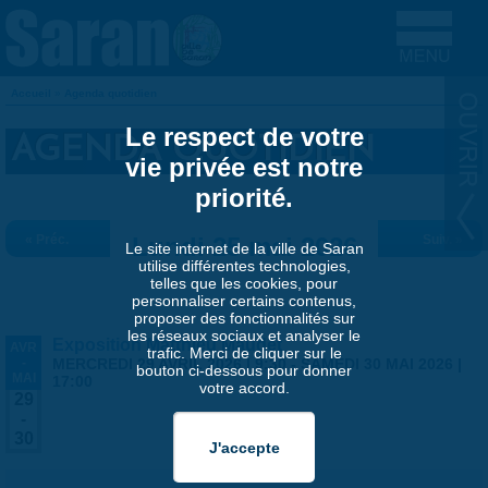
Aller au contenu principal
Accueil
»
Agenda quotidien
VOUS ÊTES ICI
Le respect de votre
AGENDA QUOTIDIEN
vie privée est notre
priorité.
« Préc.
Lundi 25 mai 2026
Suiv. »
Le site internet de la ville de Saran
utilise différentes technologies,
telles que les cookies, pour
personnaliser certains contenus,
proposer des fonctionnalités sur
les réseaux sociaux et analyser le
Exposition Matthieu Maudet
AVR
trafic. Merci de cliquer sur le
-
MERCREDI 29 AVRIL 2026 | 9:30
-
SAMEDI 30 MAI 2026 |
bouton ci-dessous pour donner
MAI
17:00
votre accord.
29
-
30