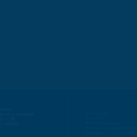
raires
Plan du site
lundi au vendredi :
Flux RSS
30 > 12h
Mentions Légales
h > 16h30
Politique de protection d
Contacts