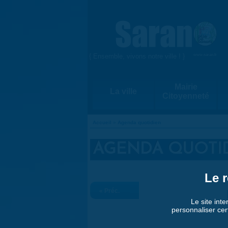
Aller au contenu principal
{ Ensemble, vivons notre ville ! }
www.saran.fr
Mairie
La ville
Citoyenneté
Accueil
»
Agenda quotidien
VOUS ÊTES ICI
AGENDA QUOTI
Le r
« Préc.
Le site inte
personnaliser cer