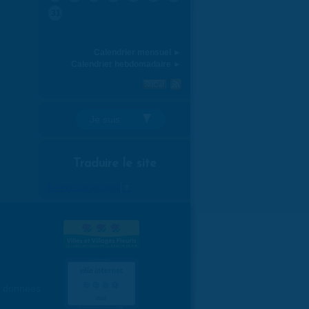
31
Calendrier mensuel ►
Calendrier hebdomadaire ►
Je suis:
Traduire le site
Select Language
▼
es données