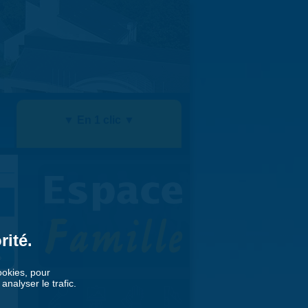
▼ En 1 clic ▼
rité.
»
cookies, pour
nalyser le trafic.