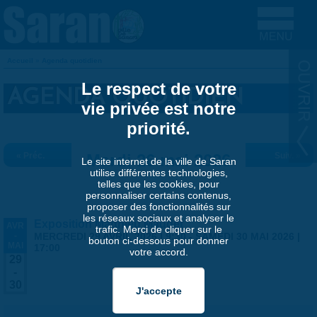
Aller au contenu principal
Accueil
»
Agenda quotidien
VOUS ÊTES ICI
Le respect de votre
AGENDA QUOTIDIEN
vie privée est notre
priorité.
« Préc.
Mardi 26 mai 2026
Suiv. »
Le site internet de la ville de Saran
utilise différentes technologies,
telles que les cookies, pour
personnaliser certains contenus,
proposer des fonctionnalités sur
les réseaux sociaux et analyser le
Exposition Matthieu Maudet
AVR
trafic. Merci de cliquer sur le
-
MERCREDI 29 AVRIL 2026 | 9:30
-
SAMEDI 30 MAI 2026 |
bouton ci-dessous pour donner
MAI
17:00
votre accord.
29
-
30