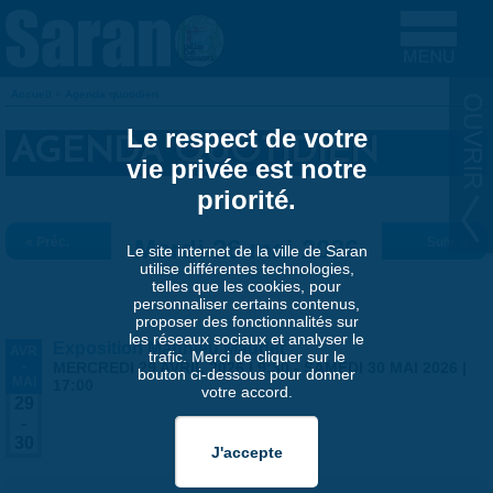
Aller au contenu principal
Accueil
»
Agenda quotidien
VOUS ÊTES ICI
Le respect de votre
AGENDA QUOTIDIEN
vie privée est notre
priorité.
« Préc.
Mardi 26 mai 2026
Suiv. »
Le site internet de la ville de Saran
utilise différentes technologies,
telles que les cookies, pour
personnaliser certains contenus,
proposer des fonctionnalités sur
les réseaux sociaux et analyser le
Exposition Matthieu Maudet
AVR
trafic. Merci de cliquer sur le
-
MERCREDI 29 AVRIL 2026 | 9:30
-
SAMEDI 30 MAI 2026 |
bouton ci-dessous pour donner
MAI
17:00
votre accord.
29
-
30