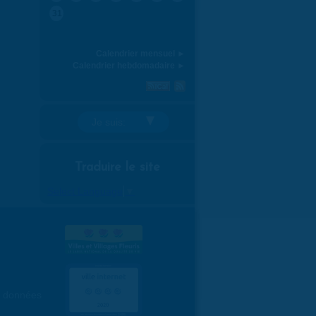
31
Calendrier mensuel ►
Calendrier hebdomadaire ►
Je suis:
Traduire le site
Select Language
▼
es données