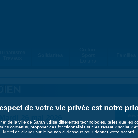
Culture
Urbanisme
Solidarités
Sport
Familles
Travaux
Loisirs
DIEN
espect de votre vie privée est notre prio
Mardi 26 mai 2026
Suiv. 
rnet de la ville de Saran utilise différentes technologies, telles que les 
tains contenus, proposer des fonctionnalités sur les réseaux sociaux et a
Merci de cliquer sur le bouton ci-dessous pour donner votre accord.