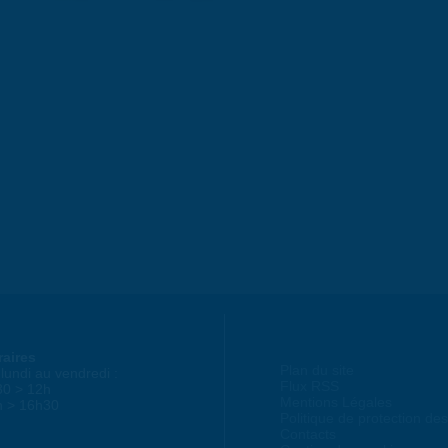
raires
Plan du site
lundi au vendredi :
Flux RSS
30 > 12h
Mentions Légales
h > 16h30
Politique de protection d
Contacts