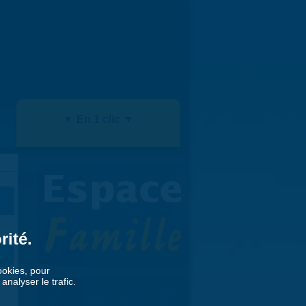
▼ En 1 clic ▼
rité.
»
cookies, pour
nalyser le trafic.