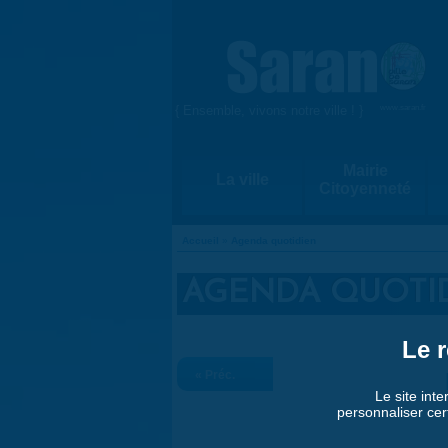
Aller au contenu principal
{ Ensemble, vivons notre ville ! }
www.saran.fr
Mairie
La ville
Citoyenneté
Accueil
»
Agenda quotidien
VOUS ÊTES ICI
AGENDA QUOTI
Le r
« Préc.
Le site inte
personnaliser cer