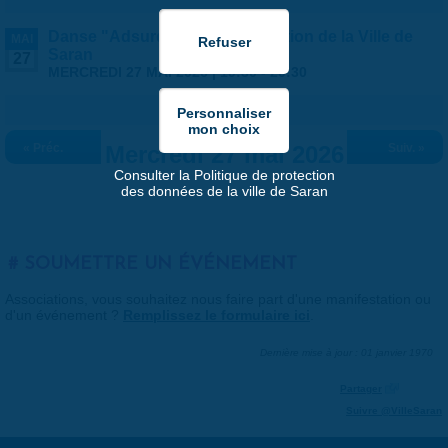
Danse "Adsurde" - Programmation de la Ville de
MAI
Saran
27
MERCREDI 27 MAI 2026 |
19:30
-
20:30
« Préc.
Mercredi 27 mai 2026
Suiv. »
Consulter la Politique de protection
des données de la ville de Saran
SOUMETTRE UN ÉVÉNEMENT
Associations, vous souhaitez nous faire part d'une manifestation ou
d'un événement ?
Remplissez le formulaire ici
.
Dernière mise à jour : 01 janvier 1970
Partager
Suivre @VilleSaran