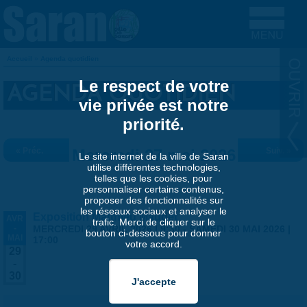
Aller au contenu principal
Accueil
»
Agenda quotidien
VOUS ÊTES ICI
Le respect de votre
AGENDA QUOTIDIEN
vie privée est notre
priorité.
« Préc.
Mercredi 27 mai 2026
Suiv. »
Le site internet de la ville de Saran
utilise différentes technologies,
telles que les cookies, pour
personnaliser certains contenus,
proposer des fonctionnalités sur
les réseaux sociaux et analyser le
Exposition Matthieu Maudet
AVR
trafic. Merci de cliquer sur le
-
MERCREDI 29 AVRIL 2026 | 9:30
-
SAMEDI 30 MAI 2026 |
bouton ci-dessous pour donner
MAI
17:00
votre accord.
29
-
30