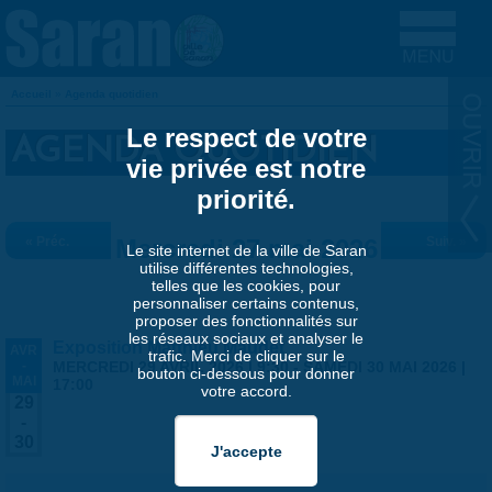
Aller au contenu principal
Accueil
»
Agenda quotidien
VOUS ÊTES ICI
Le respect de votre
AGENDA QUOTIDIEN
vie privée est notre
priorité.
« Préc.
Mercredi 27 mai 2026
Suiv. »
Le site internet de la ville de Saran
utilise différentes technologies,
telles que les cookies, pour
personnaliser certains contenus,
proposer des fonctionnalités sur
les réseaux sociaux et analyser le
Exposition Matthieu Maudet
AVR
trafic. Merci de cliquer sur le
-
MERCREDI 29 AVRIL 2026 | 9:30
-
SAMEDI 30 MAI 2026 |
bouton ci-dessous pour donner
MAI
17:00
votre accord.
29
-
30