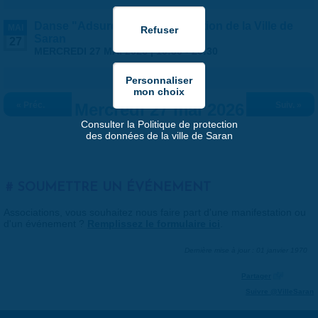
Danse "Adsurde" - Programmation de la Ville de
MAI
Saran
27
MERCREDI 27 MAI 2026 |
19:30
-
20:30
« Préc.
Mercredi 27 mai 2026
Suiv. »
Consulter la Politique de protection
des données de la ville de Saran
SOUMETTRE UN ÉVÉNEMENT
Associations, vous souhaitez nous faire part d'une manifestation ou
d'un événement ?
Remplissez le formulaire ici
.
Dernière mise à jour : 01 janvier 1970
Partager
Suivre @VilleSaran