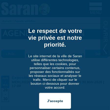
Aller au contenu principal
Accueil
»
Agenda quotidien
VOUS ÊTES ICI
Le respect de votre
AGENDA QUOTIDIEN
vie privée est notre
priorité.
« Préc.
Mercredi 27 mai 2026
Suiv. »
Le site internet de la ville de Saran
utilise différentes technologies,
telles que les cookies, pour
personnaliser certains contenus,
proposer des fonctionnalités sur
les réseaux sociaux et analyser le
Exposition Matthieu Maudet
AVR
trafic. Merci de cliquer sur le
-
MERCREDI 29 AVRIL 2026 | 9:30
-
SAMEDI 30 MAI 2026 |
bouton ci-dessous pour donner
MAI
17:00
votre accord.
29
-
30