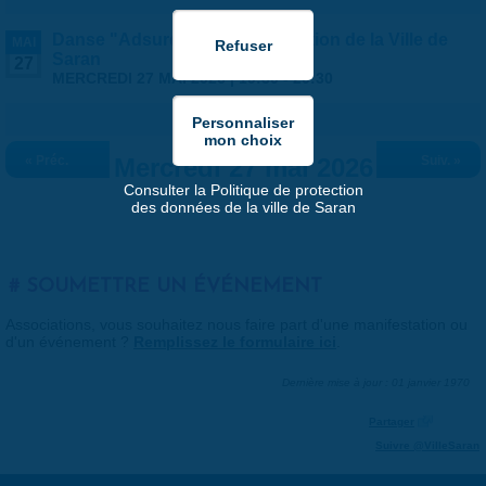
Danse "Adsurde" - Programmation de la Ville de
MAI
Saran
27
MERCREDI 27 MAI 2026 |
19:30
-
20:30
« Préc.
Mercredi 27 mai 2026
Suiv. »
Consulter la Politique de protection
des données de la ville de Saran
SOUMETTRE UN ÉVÉNEMENT
Associations, vous souhaitez nous faire part d'une manifestation ou
d'un événement ?
Remplissez le formulaire ici
.
Dernière mise à jour : 01 janvier 1970
Partager
Suivre @VilleSaran