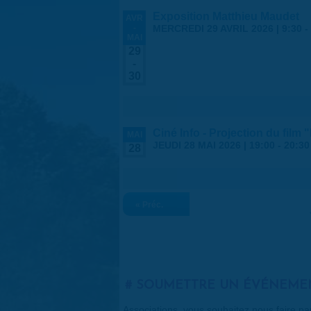
Exposition Matthieu Maudet
AVR
-
MERCREDI 29 AVRIL 2026 | 9:30
-
MAI
29
-
30
Ciné Info - Projection du film 
MAI
JEUDI 28 MAI 2026 |
19:00
-
20:30
28
« Préc.
SOUMETTRE UN ÉVÉNEME
Associations, vous souhaitez nous faire p