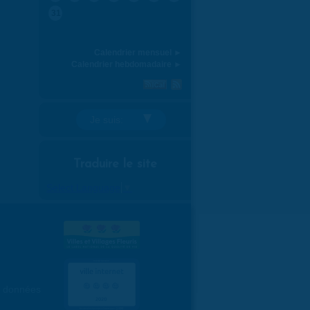
31
Calendrier mensuel ►
Calendrier hebdomadaire ►
Je suis:
Traduire le site
Select Language
▼
es données