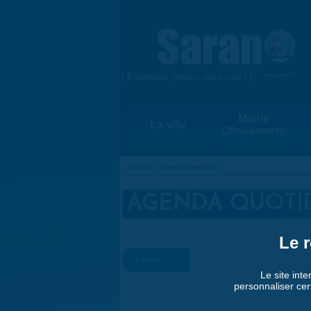
Aller au contenu principal
{ Ensemble, vivons notre ville ! }
www.saran.fr
Mairie
La ville
Citoyenneté
Accueil
»
Agenda quotidien
VOUS ÊTES ICI
AGENDA QUOTI
Le r
« Préc.
Le site inte
personnaliser cer