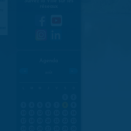
Suivez la Ville sur les
réseaux
970
aran
Agenda
«
»
août
L
M
M
J
V
S
D
1
2
3
4
5
6
7
8
9
10
11
12
13
14
15
16
17
18
19
20
21
22
23
24
25
26
27
28
29
30