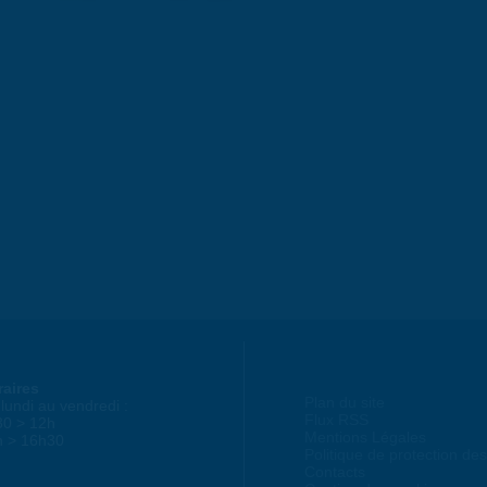
raires
Plan du site
lundi au vendredi :
Flux RSS
30 > 12h
Mentions Légales
h > 16h30
Politique de protection d
Contacts