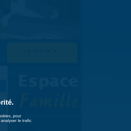
▼ En 1 clic ▼
rité.
»
cookies, pour
nalyser le trafic.