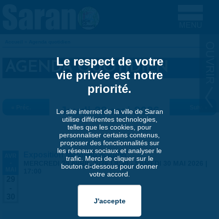
Aller au contenu principal
Accueil
»
Agenda quotidien
VOUS ÊTES ICI
Le respect de votre
AGENDA QUOTIDIEN
vie privée est notre
priorité.
« Préc.
Jeudi 28 mai 2026
Suiv. »
Le site internet de la ville de Saran
utilise différentes technologies,
telles que les cookies, pour
personnaliser certains contenus,
proposer des fonctionnalités sur
les réseaux sociaux et analyser le
Exposition Matthieu Maudet
AVR
trafic. Merci de cliquer sur le
-
MERCREDI 29 AVRIL 2026 | 9:30
-
SAMEDI 30 MAI 2026 |
bouton ci-dessous pour donner
MAI
17:00
votre accord.
29
-
30