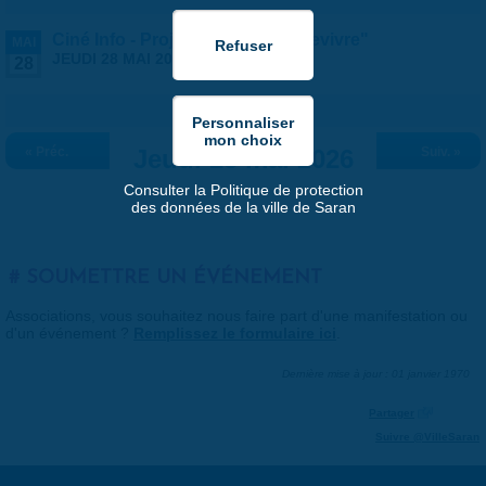
Ciné Info - Projection du film "Revivre"
MAI
JEUDI 28 MAI 2026 |
19:00
-
20:30
28
« Préc.
Jeudi 28 mai 2026
Suiv. »
Consulter la Politique de protection
des données de la ville de Saran
SOUMETTRE UN ÉVÉNEMENT
Associations, vous souhaitez nous faire part d'une manifestation ou
d'un événement ?
Remplissez le formulaire ici
.
Dernière mise à jour : 01 janvier 1970
Partager
Suivre @VilleSaran