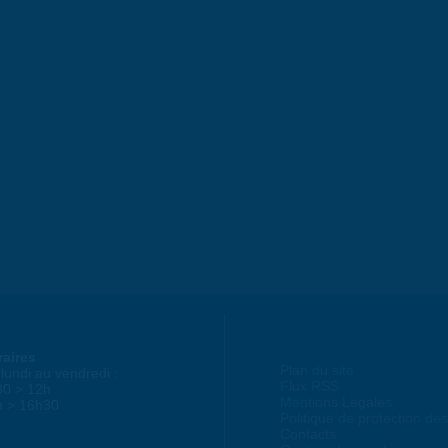
raires
Plan du site
lundi au vendredi :
Flux RSS
30 > 12h
Mentions Légales
h > 16h30
Politique de protection d
Contacts