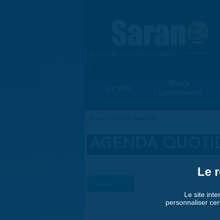
Aller au contenu principal
{ Ensemble, vivons notre ville ! }
www.saran.fr
Mairie
La ville
Citoyenneté
Accueil
»
Agenda quotidien
VOUS ÊTES ICI
AGENDA QUOTI
Le r
« Préc.
Le site inte
personnaliser cer