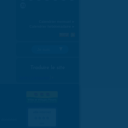
31
Calendrier mensuel ►
Calendrier hebdomadaire ►
Je suis:
Traduire le site
Select Language
▼
es données