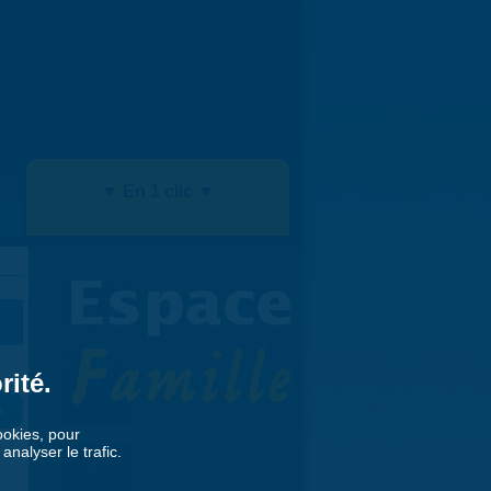
▼ En 1 clic ▼
rité.
»
cookies, pour
nalyser le trafic.