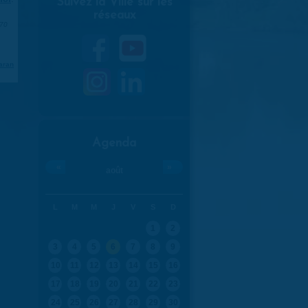
Suivez la Ville sur les
réseaux
970
aran
Agenda
«
»
août
L
M
M
J
V
S
D
1
2
3
4
5
6
7
8
9
10
11
12
13
14
15
16
17
18
19
20
21
22
23
24
25
26
27
28
29
30