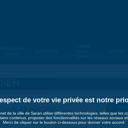
Culture
Urbanisme
Solidarités
Sport
Familles
Travaux
Loisirs
DIEN
espect de votre vie privée est notre prio
Jeudi 28 mai 2026
Suiv. 
rnet de la ville de Saran utilise différentes technologies, telles que les 
tains contenus, proposer des fonctionnalités sur les réseaux sociaux et a
Merci de cliquer sur le bouton ci-dessous pour donner votre accord.