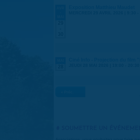
Exposition Matthieu Maudet
AVR
-
MERCREDI 29 AVRIL 2026 | 9:30
-
MAI
29
-
30
Ciné Info - Projection du film 
MAI
JEUDI 28 MAI 2026 |
19:00
-
20:30
28
« Préc.
SOUMETTRE UN ÉVÉNEME
Associations, vous souhaitez nous faire p