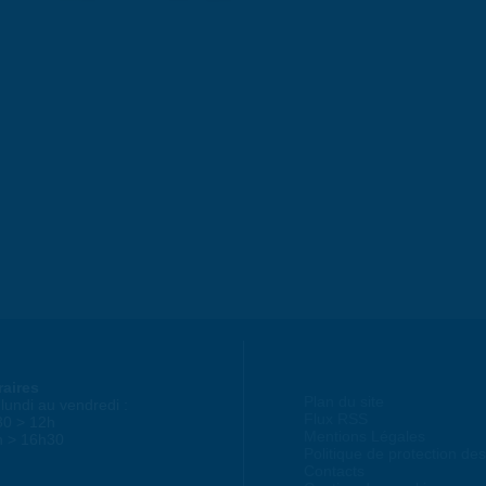
raires
Plan du site
lundi au vendredi :
Flux RSS
30 > 12h
Mentions Légales
h > 16h30
Politique de protection d
Contacts