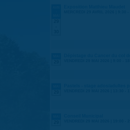
Exposition Matthieu Maudet
AVR
-
MERCREDI 29 AVRIL 2026 | 9:30
-
MAI
29
-
30
Dépistage du Cancer du col de
MAI
VENDREDI 29 MAI 2026 |
9:00
-
18
29
Pastels - stage ados/adultes 
MAI
VENDREDI 29 MAI 2026 |
13:30
-
1
29
Conseil Municipal
MAI
VENDREDI 29 MAI 2026 |
19:00
-
2
29