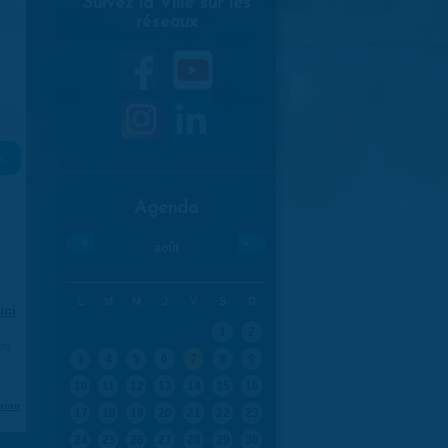
Suivez la Ville sur les
réseaux
»
Agenda
«
»
août
L
M
M
J
V
S
D
ici
.
1
2
970
3
4
5
6
7
8
9
10
11
12
13
14
15
16
aran
17
18
19
20
21
22
23
24
25
26
27
28
29
30