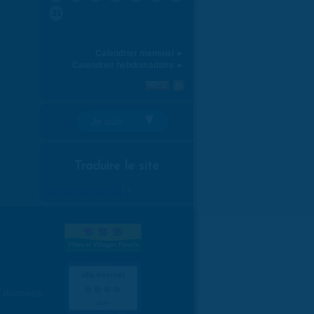
31
Calendrier mensuel ►
Calendrier hebdomadaire ►
Je suis:
Traduire le site
Select Language
▼
es données