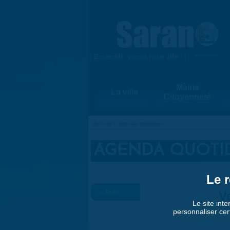
Aller au contenu principal
{ Ensemble, vivons notre ville ! }
www.saran.fr
Mairie
La ville
Citoyenneté
Accueil
»
Agenda quotidien
VOUS ÊTES ICI
AGENDA QUOTI
Le r
« Préc.
V
Le site inte
personnaliser cer