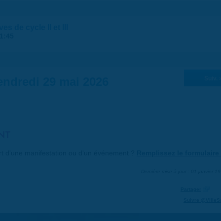
s de cycle II et III
1:45
endredi 29 mai 2026
Suiv. 
NT
art d'une manifestation ou d'un événement ?
Remplissez le formulaire 
Dernière mise à jour : 01 janvier 1
Partager
Suivre @VilleS