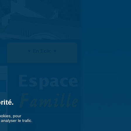
▼ En 1 clic ▼
rité.
»
cookies, pour
nalyser le trafic.