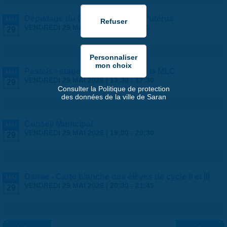
Dépistage du Cancer du col de l'utérus
MAI
VENDREDI 29 MAI 2026 |
9:00
-
18:45
29
Pastels - stage ados/adultes par la MLC
MAI
VENDREDI 29 MAI 2026 |
13:30
-
17:30
29
Consulter la Politique de protection
des données de la ville de Saran
Conseil Municipal
MAI
VENDREDI 29 MAI 2026 |
19:00
-
20:30
29
Danse - Carte blanche des élèves de cycle II et III
MAI
VENDREDI 29 MAI 2026 |
20:30
-
21:45
29