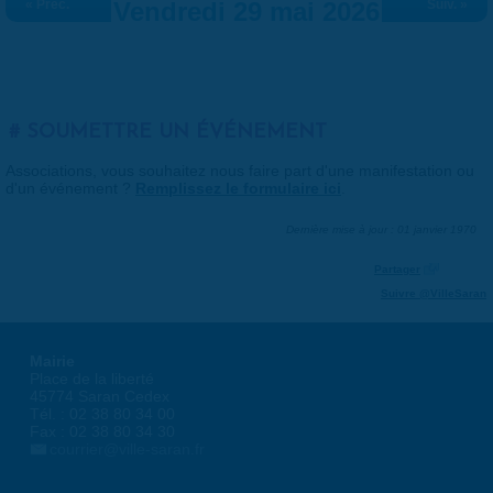
« Préc.
Vendredi 29 mai 2026
Suiv. »
SOUMETTRE UN ÉVÉNEMENT
Associations, vous souhaitez nous faire part d'une manifestation ou
d'un événement ?
Remplissez le formulaire ici
.
Dernière mise à jour : 01 janvier 1970
Partager
Suivre @VilleSaran
Mairie
Place de la liberté
45774 Saran Cedex
Tél. : 02 38 80 34 00
Fax : 02 38 80 34 30
courrier@ville-saran.fr