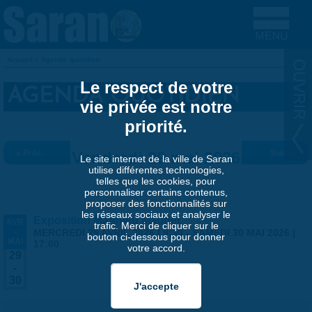
Aller au contenu principal
Accueil
»
Agenda quotidien
VOUS ÊTES ICI
Le respect de votre
AGENDA QUOTIDIEN
vie privée est notre
priorité.
« Préc.
Vendredi 29 mai 2026
Suiv. »
Le site internet de la ville de Saran
utilise différentes technologies,
telles que les cookies, pour
personnaliser certains contenus,
proposer des fonctionnalités sur
les réseaux sociaux et analyser le
Exposition Matthieu Maudet
AVR
trafic. Merci de cliquer sur le
-
MERCREDI 29 AVRIL 2026 | 9:30
-
SAMEDI 30 MAI 2026 |
bouton ci-dessous pour donner
MAI
17:00
votre accord.
29
-
30