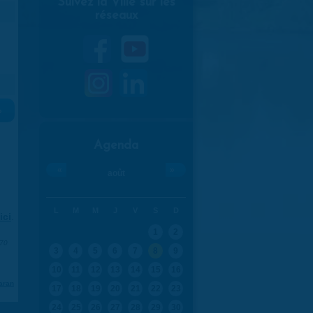
Suivez la Ville sur les
réseaux
»
Agenda
«
»
août
L
M
M
J
V
S
D
ici
.
1
2
970
3
4
5
6
7
8
9
10
11
12
13
14
15
16
aran
17
18
19
20
21
22
23
24
25
26
27
28
29
30