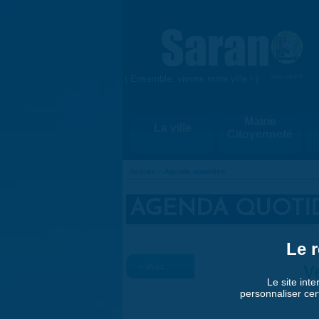
Aller au contenu principal
{ Ensemble, vivons notre ville ! }
www.saran.fr
Mairie
La ville
Citoyenneté
Accueil
»
Agenda quotidien
VOUS ÊTES ICI
AGENDA QUOTI
Le r
« Préc.
V
Le site inte
personnaliser cer