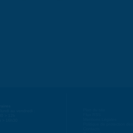
raires
Plan du site
lundi au vendredi :
Flux RSS
30 > 12h
Mentions Légales
h > 16h30
Politique de protection d
Contacts