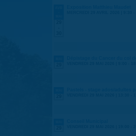
Exposition Matthieu Maudet
AVR
-
MERCREDI 29 AVRIL 2026 | 9:30
-
MAI
29
-
30
Dépistage du Cancer du col de
MAI
VENDREDI 29 MAI 2026 |
9:00
-
18
29
Pastels - stage ados/adultes 
MAI
VENDREDI 29 MAI 2026 |
13:30
-
1
29
Conseil Municipal
MAI
VENDREDI 29 MAI 2026 |
19:00
-
2
29