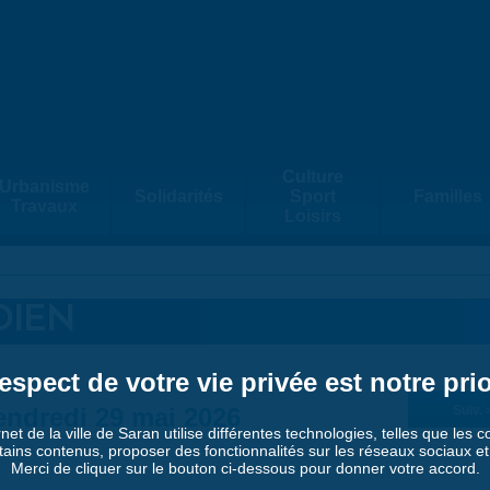
Culture
Urbanisme
Solidarités
Sport
Familles
Travaux
Loisirs
DIEN
espect de votre vie privée est notre prio
endredi 29 mai 2026
Suiv. 
rnet de la ville de Saran utilise différentes technologies, telles que les 
tains contenus, proposer des fonctionnalités sur les réseaux sociaux et a
Merci de cliquer sur le bouton ci-dessous pour donner votre accord.