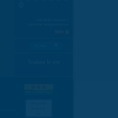
31
Calendrier mensuel ►
Calendrier hebdomadaire ►
Je suis:
Traduire le site
Select Language
▼
es données