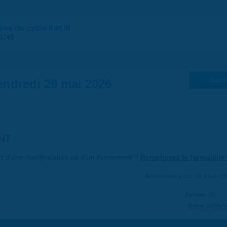
s de cycle II et III
1:45
endredi 29 mai 2026
Suiv. 
NT
art d'une manifestation ou d'un événement ?
Remplissez le formulaire 
Dernière mise à jour : 01 janvier 1
Partager
Suivre @VilleS