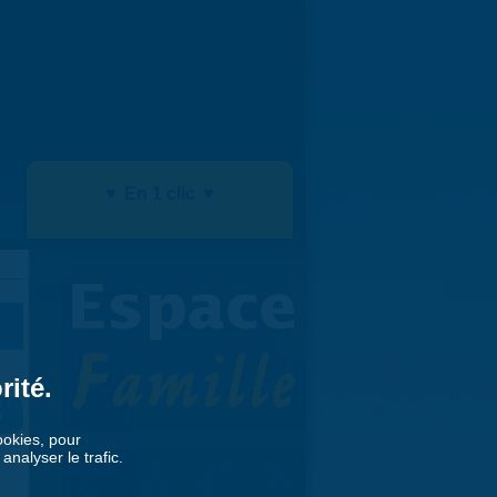
▼ En 1 clic ▼
rité.
»
cookies, pour
nalyser le trafic.